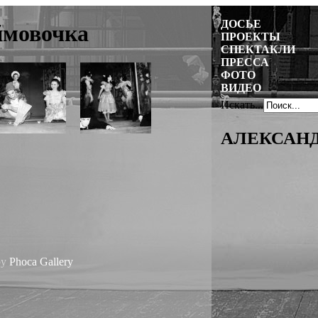
ДОСЬЕ
ймовочка
ПРОЕКТЫ
СПЕКТАКЛИ
ПРЕССА
ФОТО
ВИДЕО
Искать...
АЛЕКСАНД
by
Phoca
Gallery